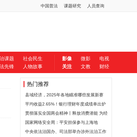
中国普法
课题研究
人员查询
治课题
社会民生
影像
微影
电视
法先锋
人物故事
关注
文教
财经
热门推荐
县域经济，2025年各地瞄准哪些发展新赛
道？
平均收益2.65%！银行理财年度成绩单出炉
贯彻落实全国两会精神丨释放消费潜能 为经
济
国家网络安全周：平安担保参与上海地
区“法
中央依法治国办、司法部举办涉外法治工作