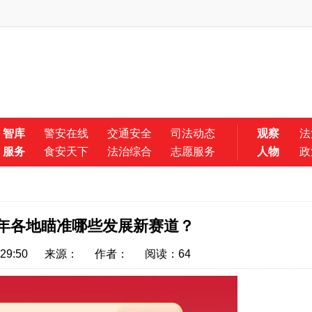
智库
警安在线
交通安全
司法动态
观察
法
服务
食安天下
法治综合
志愿服务
人物
政
5年各地瞄准哪些发展新赛道？
29:50
来源：
作者：
阅读：
64