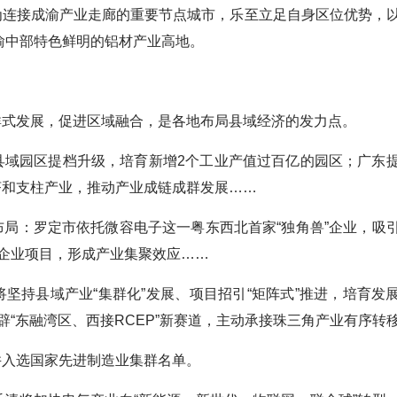
连接成渝产业走廊的重要节点城市，乐至立足自身区位优势，
成渝中部特色鲜明的铝材产业高地。
式发展，促进区域融合，是各地布局县域经济的发力点。
域园区提档升级，培育新增2个工业产值过百亿的园区；广东
济和支柱产业，推动产业成链成群发展……
：罗定市依托微容电子这一粤东西北首家“独角兽”企业，吸
”企业项目，形成产业集聚效应……
持县域产业“集群化”发展、项目招引“矩阵式”推进，培育发
辟“东融湾区、西接RCEP”新赛道，主动承接珠三角产业有序转
入选国家先进制造业集群名单。