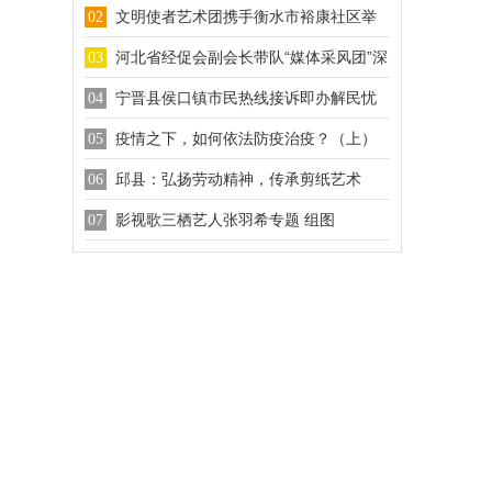
旗仪式
文明使者艺术团携手衡水市裕康社区举
02
办“迎
河北省经促会副会长带队“媒体采风团”深
03
入
宁晋县侯口镇市民热线接诉即办解民忧
04
疫情之下，如何依法防疫治疫？（上）
05
邱县：弘扬劳动精神，传承剪纸艺术
06
影视歌三栖艺人张羽希专题 组图
07