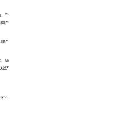
动、千
腊肉产
船舶产
化、绿
域经济
里可年