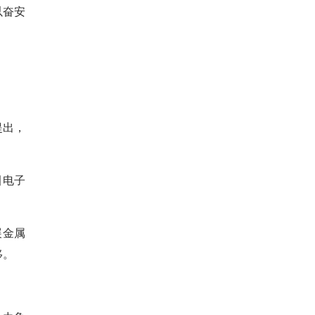
以奋安
提出，
引电子
展金属
移。