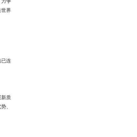
，力争
造世界
值已连
展新质
优势、